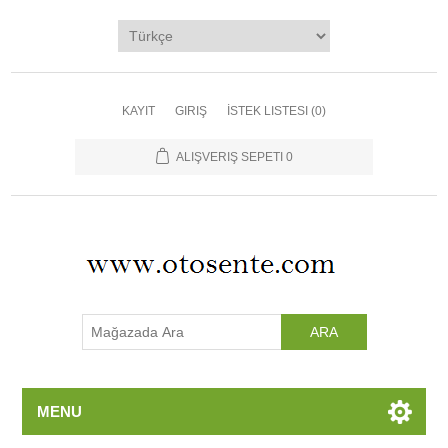
Ana Sayfa
Kategoriler
Üreticiler
KAYIT
GIRIŞ
İSTEK LISTESI
(0)
Yeni Ürünler
ALIŞVERIŞ SEPETI
0
İletişim
MENU