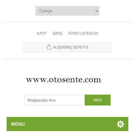
Ana Sayfa
Kategoriler
Üreticiler
KAYIT
GIRIŞ
İSTEK LISTESI
(0)
Yeni Ürünler
ALIŞVERIŞ SEPETI
0
İletişim
MENU