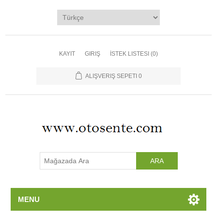
Ana Sayfa
Kategoriler
Üreticiler
KAYIT
GIRIŞ
İSTEK LISTESI
(0)
Yeni Ürünler
ALIŞVERIŞ SEPETI
0
İletişim
MENU