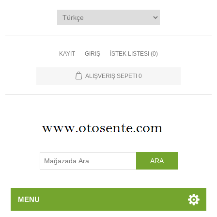
Ana Sayfa
Kategoriler
Üreticiler
KAYIT
GIRIŞ
İSTEK LISTESI
(0)
Yeni Ürünler
ALIŞVERIŞ SEPETI
0
İletişim
MENU